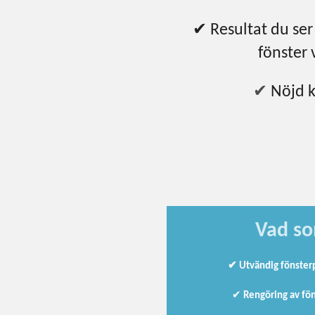
✔ Resultat du ser 
fönster 
✔
Nöjd k
Vad so
✔ Utvändig fönsterp
✔
Rengöring av fö