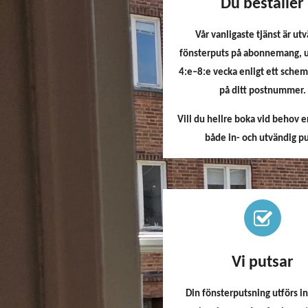
Du beställer
Vår vanligaste tjänst är ut
fönsterputs på abonnemang, u
4:e–8:e vecka enligt ett schem
på ditt postnummer.
Vill du hellre boka vid behov e
både in- och utvändig pu
Vi putsar
Din fönsterputsning utförs 