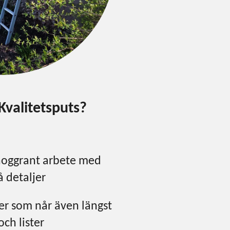
 Kvalitetsputs?
noggrant arbete med
å detaljer
r som når även längst
och lister