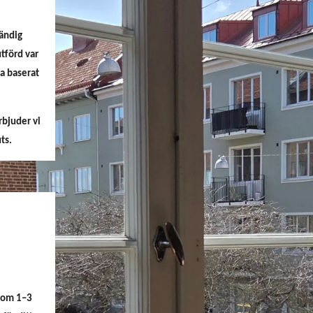
vändig
tförd var
a baserat
rbjuder vi
ts.
inom 1–3