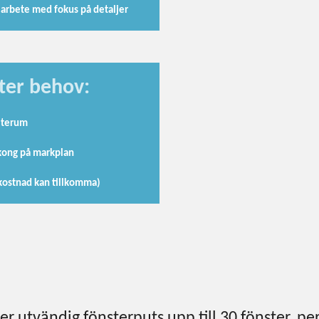
arbete med fokus på detaljer
fter behov:
terum
kong på markplan
 kostnad kan tillkomma)
 utvändig fönsterputs upp till 30 fönster, perf