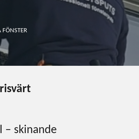
A FÖNSTER
risvärt
el – skinande