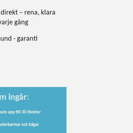
direkt – rena, klara
varje gång
und - garanti
m ingår:
uts upp till 30 fönster
nsterkarmar och bågar