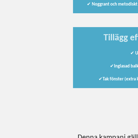
✔
Noggrant och metodiskt 
Tillägg e
✔
U
✔
Inglasad bal
✔
Tak fönster (extra
Denna kampanj gäller