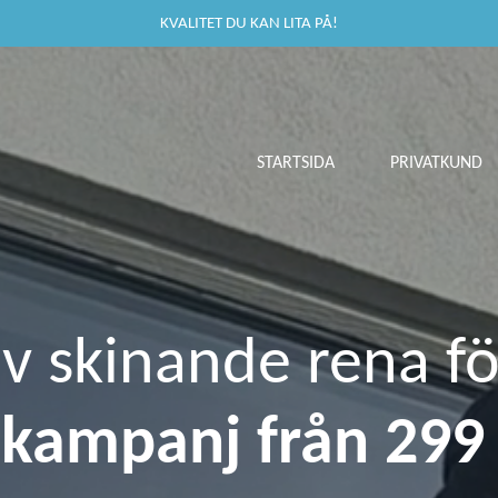
KVALITET DU KAN LITA PÅ!
STARTSIDA
PRIVATKUND
av skinande rena fö
u
kampanj från 299 