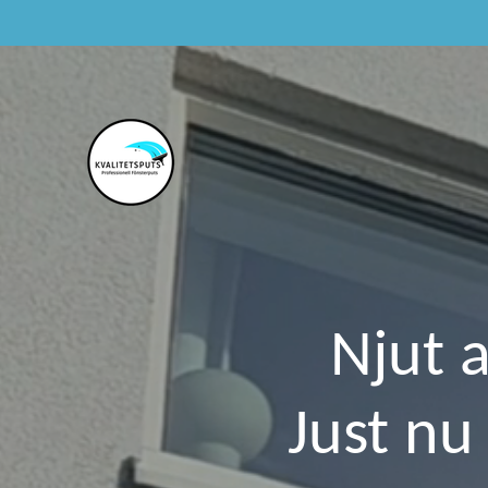
Hoppa
till
huvudinnehållet
Njut 
Just n