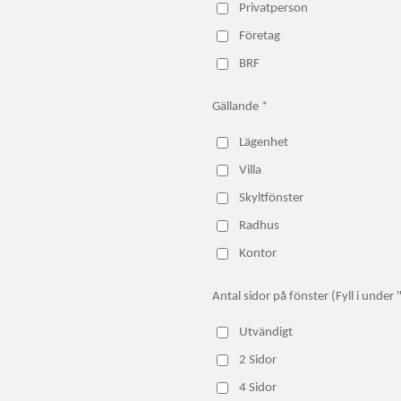
Privatperson
Företag
BRF
Gällande *
Lägenhet
Villa
Skyltfönster
Radhus
Kontor
Antal sidor på fönster (Fyll i under
Utvändigt
2 Sidor
4 Sidor