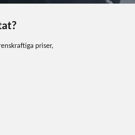
tat?
renskraftiga priser,