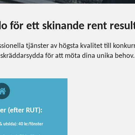
o för ett skinande rent resul
sionella tjänster av högsta kvalitet till konkur
skräddarsydda för att möta dina unika behov.
er (efter RUT):
 & utsida): 40 kr/fönster