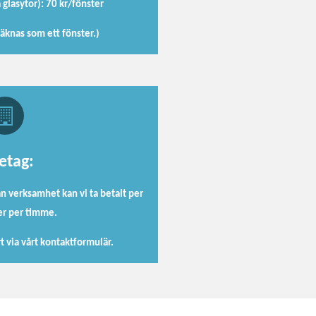
a glasytor): 70 kr/fönster
räknas som ett fönster.)
etag:
an verksamhet kan vi ta betalt per
ler per timme.
t via vårt kontaktformulär.