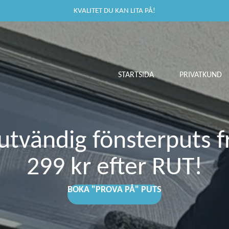
KVALITET DU KAN LITA PÅ!
STARTSIDA
PRIVATKUND
utvändig fönsterputs 
299 kr efter RUT!
BOKA "PROVA PÅ" PUTS