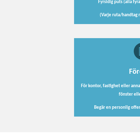
Fyrsidig puts (alla fyr
(Varje ruta/handtag 
För
För kontor, fastighet eller ann
fönster el
Begär en personlig offer