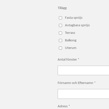
Tillägg
Fasta spröjs
Avtagbara spröjs
Terrass
Balkong
Uterum
Antal fönster *
Förnamn och Efternamn *
Adress *